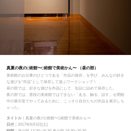
真夏の夜の□術館〜□術館で美術かん〜 （昼の部）
美術館のお仕事のひとつである「作品の保存」を学び、みんなの好き
な遊びを"作品"として保存して遊ぶワークショップ！
昼の部では、好きな遊びを作品にして、缶詰に詰めて保存した。
夜の部では、普段の美術館ではできない「走る、触る、話す」を閉館
中の展示室でやってみるために、こっそり自分たちの作品を展示しち
ゃった。
タイトル
｜真夏の夜の□術館〜□術館で美術かん〜
日付
｜2017年8月5日[土]
時間
｜昼の部 13:30~16:30 夜の部 18:30~20:30