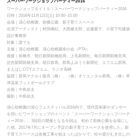
スーパーワークショップパーティー2016
ワークショップタイトル｜スーパーワークショップパーティー2016
日時｜2016年11月12日[土] 10:00~15:00
会場｜清心幼稚園、前橋公園、新子育てスペース
出演アーティスト｜村田峰紀、大西健太郎、近藤愛子、小室下司建築
設計事務所
対象｜誰でも
主催｜清心幼稚園、清心幼稚園幸の会（PTA）
後援｜前橋市、朝日新聞前橋総局、上毛新聞社、毎日新聞前橋支局、
読売新聞前橋支局、朝日群馬、群馬よみうり新聞社、エフエム群馬、
まえばしCITYエフエム、ラジオ高崎
協賛｜群馬ヤクルト販売（株）、（株）オリエンタル群馬、（株）草
津温泉フットボールクラブ
企画｜中島佑太
撮影｜中島佑太
清心幼稚園の清心フェスティバル2016内で、現代芸術家やダンサー
を招いたワークショップのイベント「スーパーワークショップパーテ
ィー2016」。3回目の開催となる今回は、初めて前橋公園を会場にし
た他、2017年7月にオープン予定の新子育てスペースを使用した。新
子育てスペースは改修工事が始まったばかりで、柱や梁がむき出しの